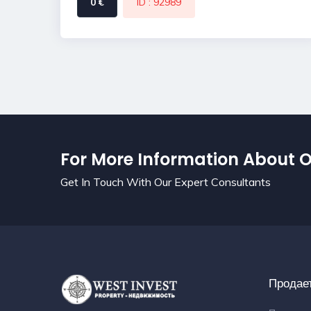
0 €
ID : 92989
For More Information About O
Get In Touch With Our Expert Consultants
Продае