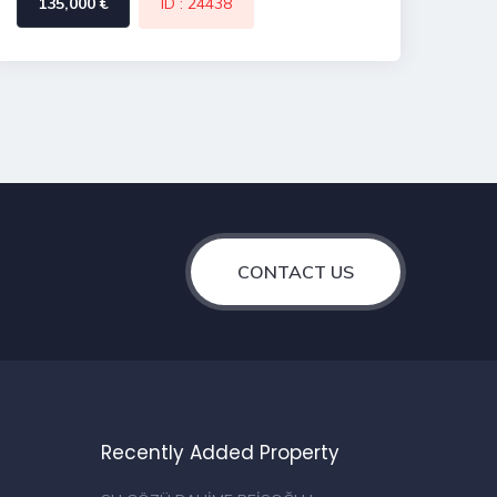
135,000 €
ID : 24438
CONTACT US
Recently Added Property