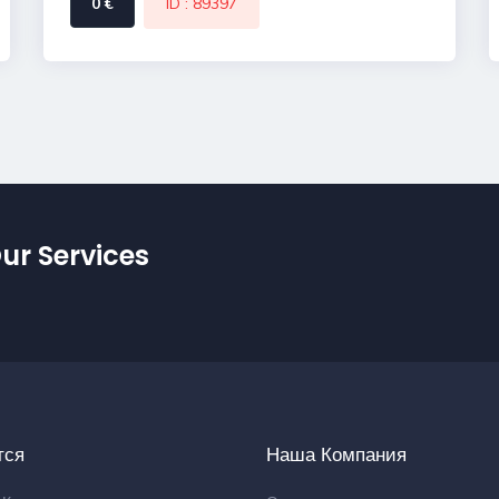
0 €
ID : 89397
ur Services
тся
Наша Компания