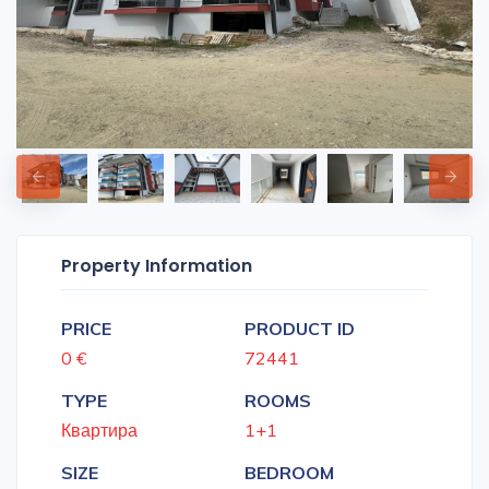
Property Information
PRICE
PRODUCT ID
0 €
72441
TYPE
ROOMS
Квартира
1+1
SIZE
BEDROOM