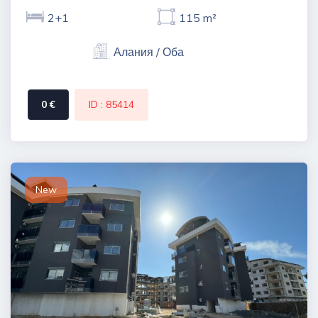
2+1
115 m²
Алания / Оба
0 €
ID : 85414
New