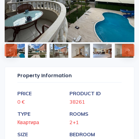
Property Information
PRICE
PRODUCT ID
0 €
38261
TYPE
ROOMS
Квартира
2+1
SIZE
BEDROOM