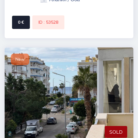
0 €
ID : 53528
New
SOLD