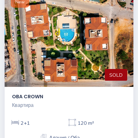
New
SOLD
OBA CROWN
Квартира
2+1
120 m²
Алания / Оба