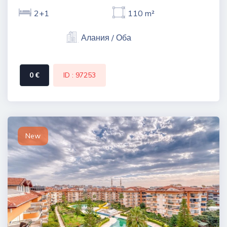
2+1
110 m²
Алания / Оба
0 €
ID : 97253
New