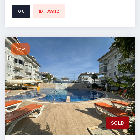
0 €
ID : 38912
New
SOLD