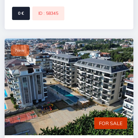
0 €
ID : 58345
New
FOR SALE