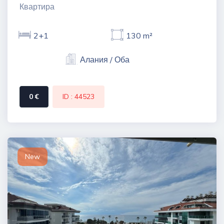
Квартира
2+1
130 m²
Алания / Оба
0 €
ID : 44523
New