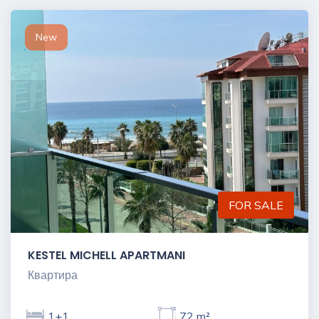
New
FOR SALE
KESTEL MICHELL APARTMANI
Квартира
1+1
72 m²